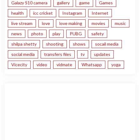
Galazy S10 camera
gallery
game
Games
health
icc cricket
Instagram
Internet
live stream
love
love making
movies
music
news
photo
play
PUBG
safety
shilpa shetty
shooting
shows
socail media
social media
transfers files
tv
updates
Vicecity
video
vidmate
Whatsapp
yoga