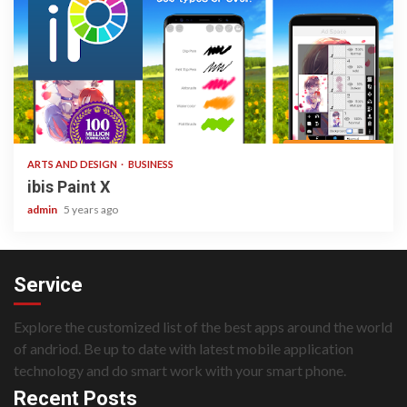
3 min read
ARTS AND DESIGN
BUSINESS
ibis Paint X
admin
5 years ago
Service
Explore the customized list of the best apps around the world
of andriod. Be up to date with latest mobile application
technology and do smart work with your smart phone.
Recent Posts