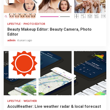
3 min read
LIFESTYLE
PHOTO EDITOR
Beauty Makeup Editor: Beauty Camera, Photo
Editor
admin
6 years ago
3 min read
LIFESTYLE
WEATHER
AccuWeather: Live weather radar & local forecast